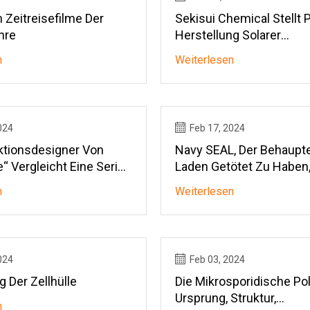
 Zeitreisefilme Der
Sekisui Chemical Stellt 
hre
Herstellung Solarer
Dünnschichten Auf Pero
n
Weiterlesen
Basis Vor
024
Feb 17, 2024
ktionsdesigner Von
Navy SEAL, Der Behaupte
“ Vergleicht Eine Serie
Laden Getötet Zu Haben,
oduktion Von Vier
Texas Festgenommen
n
Weiterlesen
024
Feb 03, 2024
g Der Zellhülle
Die Mikrosporidische Pol
Ursprung, Struktur,
n