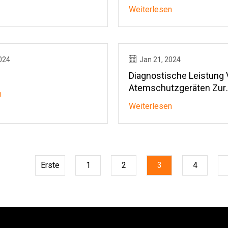
Zusammensetzung, Funk
Weiterlesen
Anwendung
024
Jan 21, 2024
Diagnostische Leistung
Atemschutzgeräten Zur
n
Erfassung Und Erkennu
Weiterlesen
SARS
Erste
1
2
3
4