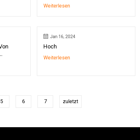
tion Und
Apicomplexa)-Parasiten
Weiterlesen
Europäischer Singvögel Mit
Anmerkungen Zu Einer
Verbesserten Parasitendiagnostik
Jan 16, 2024
 Von
Hoch
Weiterlesen
ng Von
5
6
7
zuletzt