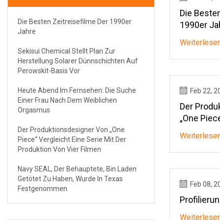
Die Besten
Die Besten Zeitreisefilme Der 1990er
1990er Ja
Jahre
Weiterlese
Sekisui Chemical Stellt Plan Zur
Herstellung Solarer Dünnschichten Auf
Perowskit-Basis Vor
Heute Abend Im Fernsehen: Die Suche
Feb 22, 2
Einer Frau Nach Dem Weiblichen
Der Produ
Orgasmus
„One Piece
Mit Der Pr
Der Produktionsdesigner Von „One
Weiterlese
Piece“ Vergleicht Eine Serie Mit Der
Filmen
Produktion Von Vier Filmen
Navy SEAL, Der Behauptete, Bin Laden
Getötet Zu Haben, Wurde In Texas
Feb 08, 2
Festgenommen
Profilierun
Weiterlese