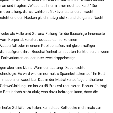
 an und fragten: „Wieso ist ihnen immer noch so kalt?“ Die
verteilung, die sie wirklich effektiver als andere macht.
steht und den Nacken gleichmäßig stützt und die ganze Nacht
ebe als Hülle und Sorona-Füllung für die flauschige Innenseite.
 vom Körper abzuleiten, sodass es nie zu einem
sserfall oder in einem Pool schlafen, mit gleichmäßiger
lien aufgrund ihrer Beschaffenheit am besten funktionieren, wenn
 Farbvarianten an, darunter zwei doppelseitige.
tigen aber eine kleine Wärmeentlastung. Diese leichte
chnologie. Es wird wie ein normales Spannbettlaken auf Ihr Bett
uch maschinenwaschbar. Das in der Matratzenauflage enthaltene
 Schweißbildung um bis zu 48 Prozent reduzieren. Bonus: Es trägt
s Bett jedoch nicht aktiv, was dazu beitragen kann, dass die
.
r heiße Schläfer zu teilen, kam diese Bettdecke mehrmals zur