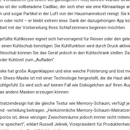
das ist der vollbeladene Cadillac, der sich eher wie eine Klimaanlage
nd sogar Partikel in der Luft von der Hausmannskost reinigt. Sie k
sen oder nicht – er bleibt extrem leise. Dank der dazugehörigen App k
rbeit mit der Vorbereitung Ihres Schlafzimmers beginnen möchten.
gefüllte Kühlkissen eignet sich hervorragend für Reisen oder den ge
t einen Kühlschub benötigen. Die Kühlfunktion wird durch Druck akti
lteschub können Sie das Gerät jedoch in den Kühlschrank stellen. Das
der Kühlzeit zum „Aufladen“.
ke hat große Augenklappen und eine weiche Polsterung und löst me
r Sheex-Maske ist mit einer Technologie hergestellt, die die Haut aktiv
ühlgefühl. Es wird sich auf keinen Fall wie Eiskügelchen auf Ihren Au
das andere Masken erzeugen können.
ratzendesign hat die gleiche Textur wie Memory-Schaum, verfügt jed
nd -verteilung beitragen. „Herkömmliche Memory-Schaum-Matratzen
rös ist, diese winzigen Zwischenräume jedoch immer nicht miteinand
 speichert“, erklärt Russell Jelinek, Vizepräsident für Produktentwi