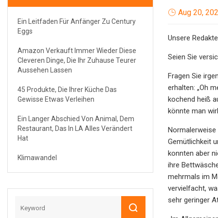
Aug 20, 20
Ein Leitfaden Für Anfänger Zu Century
Eggs
Unsere Redakteu
Amazon Verkauft Immer Wieder Diese
Seien Sie versi
Cleveren Dinge, Die Ihr Zuhause Teurer
Aussehen Lassen
Fragen Sie irge
erhalten: „Oh me
45 Produkte, Die Ihrer Küche Das
kochend heiß au
Gewisse Etwas Verleihen
könnte man wirk
Ein Langer Abschied Von Animal, Dem
Restaurant, Das In LA Alles Verändert
Normalerweise w
Hat
Gemütlichkeit u
konnten aber ni
Klimawandel
ihre Bettwäsch
mehrmals im Mon
vervielfacht, 
sehr geringer A