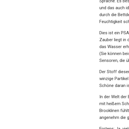
Sprache. Es be
und das auch id
durch die Bettd
Feuchtigkeit sc
Dies ist ein PS
Zauber liegt in
das Wasser erhi
(Sie können bei
Sensoren, die ü
Der Stoff diese
winzige Partike
Schöne daran is
In der Welt der
mit heißem Schl
Brooklinen füh
angenehm die g
Erstens: Ja, vi