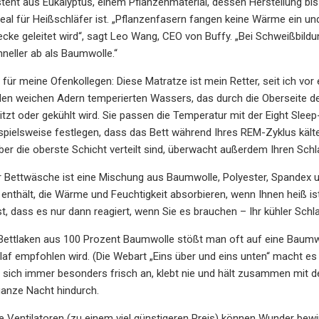
steht aus Eukalyptus, einem Pflanzenmaterial, dessen Herstellung 
eal für Heißschläfer ist. „Pflanzenfasern fangen keine Wärme ein und 
ecke geleitet wird“, sagt Leo Wang, CEO von Buffy. „Bei Schweißbildu
hneller ab als Baumwolle.“
A für meine Ofenkollegen: Diese Matratze ist mein Retter, seit ich v
 den weichen Adern temperierten Wassers, das durch die Oberseite de
tzt oder gekühlt wird. Sie passen die Temperatur mit der Eight Sle
spielsweise festlegen, dass das Bett während Ihres REM-Zyklus käl
ber die oberste Schicht verteilt sind, überwacht außerdem Ihren Schla
r Bettwäsche ist eine Mischung aus Baumwolle, Polyester, Spandex 
l enthält, die Wärme und Feuchtigkeit absorbieren, wenn Ihnen heiß is
t, dass es nur dann reagiert, wenn Sie es brauchen – Ihr kühler Schlaf
 Bettlaken aus 100 Prozent Baumwolle stößt man oft auf eine Baumwoll
af empfohlen wird. (Die Webart „Eins über und eins unten“ macht es
lt sich immer besonders frisch an, klebt nie und hält zusammen mi
anze Nacht hindurch.
ele Ventilatoren (zu einem viel günstigeren Preis) können Wunder be