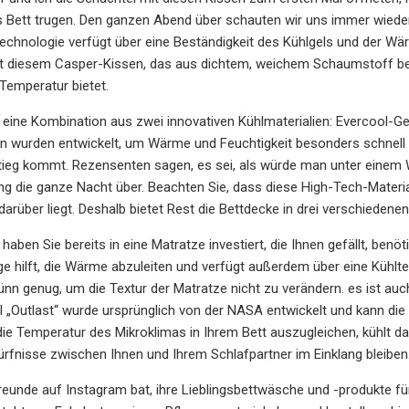
ns Bett trugen. Den ganzen Abend über schauten wir uns immer wieder
hnologie verfügt über eine Beständigkeit des Kühlgels und der Wärme
it diesem Casper-Kissen, das aus dichtem, weichem Schaumstoff be
 Temperatur bietet.
eine Kombination aus zwei innovativen Kühlmaterialien: Evercool-Gew
en wurden entwickelt, um Wärme und Feuchtigkeit besonders schnell
ieg kommt. Rezensenten sagen, es sei, als würde man unter einem Wa
 die ganze Nacht über. Beachten Sie, dass diese High-Tech-Materia
darüber liegt. Deshalb bietet Rest die Bettdecke in drei verschiedenen
haben Sie bereits in eine Matratze investiert, die Ihnen gefällt, benö
e hilft, die Wärme abzuleiten und verfügt außerdem über eine Kühlte
dünn genug, um die Textur der Matratze nicht zu verändern. es ist a
 „Outlast“ wurde ursprünglich von der NASA entwickelt und kann die
die Temperatur des Mikroklimas in Ihrem Bett auszugleichen, kühlt da
fnisse zwischen Ihnen und Ihrem Schlafpartner im Einklang bleiben
reunde auf Instagram bat, ihre Lieblingsbettwäsche und -produkte fü