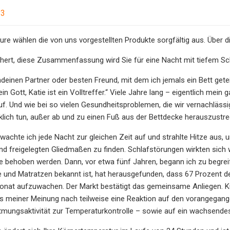
23
re wählen die von uns vorgestellten Produkte sorgfältig aus. Über di
chert, diese Zusammenfassung wird Sie für eine Nacht mit tiefem Sc
ndeinen Partner oder besten Freund, mit dem ich jemals ein Bett gete
in Gott, Katie ist ein Volltreffer.“ Viele Jahre lang – eigentlich mei
f. Und wie bei so vielen Gesundheitsproblemen, die wir vernachlässi
lich tun, außer ab und zu einen Fuß aus der Bettdecke herauszustr
achte ich jede Nacht zur gleichen Zeit auf und strahlte Hitze aus,
nd freigelegten Gliedmaßen zu finden. Schlafstörungen wirkten sic
e behoben werden. Dann, vor etwa fünf Jahren, begann ich zu begreifen
e und Matratzen bekannt ist, hat herausgefunden, dass 67 Prozent
at aufzuwachen. Der Markt bestätigt das gemeinsame Anliegen. Kühl
was meiner Meinung nach teilweise eine Reaktion auf den vorangeg
tmungsaktivität zur Temperaturkontrolle – sowie auf ein wachsende