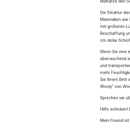
Matratze den Sc
Die Struktur di
Materialien wie
mit größeren Lu
Beschaffung und
cm dicke Schic
Wenn Sie eine ei
überraschend at
und transportie
mehr Feuchtigke
Sie Ihrem Bett 
Wooly“ von Wo
Sprechen wir ü
Hilfe schicken!
Mein Freund is