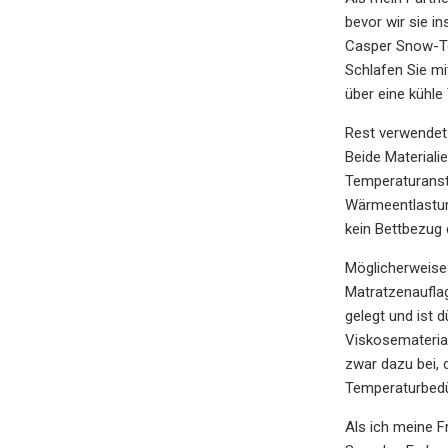
bevor wir sie i
Casper Snow-Tec
Schlafen Sie m
über eine kühle
Rest verwendet 
Beide Materiali
Temperaturanst
Wärmeentlastung
kein Bettbezug 
Möglicherweise 
Matratzenauflag
gelegt und ist 
Viskosematerial
zwar dazu bei, 
Temperaturbedür
Als ich meine F