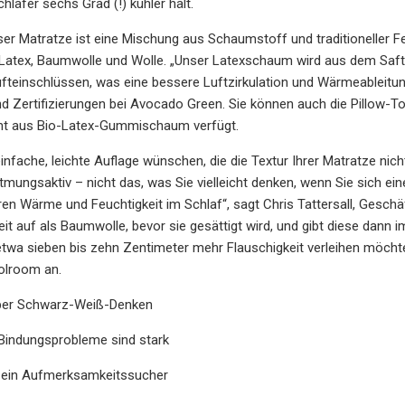
hläfer sechs Grad (!) kühler hält.
eser Matratze ist eine Mischung aus Schaumstoff und traditioneller 
 Latex, Baumwolle und Wolle. „Unser Latexschaum wird aus dem Saft
fteinschlüssen, was eine bessere Luftzirkulation und Wärmeableitun
 Zertifizierungen bei Avocado Green. Sie können auch die Pillow-Top
ht aus Bio-Latex-Gummischaum verfügt.
nfache, leichte Auflage wünschen, die die Textur Ihrer Matratze nicht
mungsaktiv – nicht das, was Sie vielleicht denken, wenn Sie sich ei
ren Wärme und Feuchtigkeit im Schlaf“, sagt Chris Tattersall, Gesc
it auf als Baumwolle, bevor sie gesättigt wird, und gibt diese dann
etwa sieben bis zehn Zentimeter mehr Flauschigkeit verleihen möcht
olroom an.
ber Schwarz-Weiß-Denken
 Bindungsprobleme sind stark
t ein Aufmerksamkeitssucher