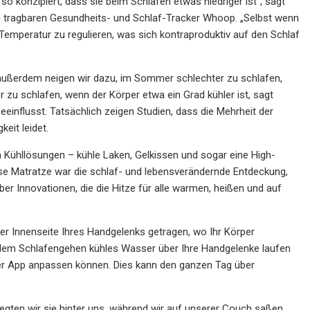
o konzipiert, dass sie beim Schlafen etwas niedriger ist“, sagt
m tragbaren Gesundheits- und Schlaf-Tracker Whoop. „Selbst wenn
Temperatur zu regulieren, was sich kontraproduktiv auf den Schlaf
 außerdem neigen wir dazu, im Sommer schlechter zu schlafen,
 zu schlafen, wenn der Körper etwa ein Grad kühler ist, sagt
influsst. Tatsächlich zeigen Studien, dass die Mehrheit der
eit leidet.
n Kühllösungen – kühle Laken, Gelkissen und sogar eine High-
ese Matratze war die schlaf- und lebensverändernde Entdeckung,
ber Innovationen, die die Hitze für alle warmen, heißen und auf
der Innenseite Ihres Handgelenks getragen, wo Ihr Körper
r dem Schlafengehen kühles Wasser über Ihre Handgelenke laufen
 der App anpassen können. Dies kann den ganzen Tag über
legten wir sie hinter uns, während wir auf unserer Couch saßen,