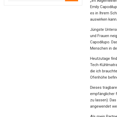
„Im Allgemeinen
Emily Capodilu
es in Ihrem Sch
auswirken kann.
Jüngste Unters
und Frauen neig
Capodilupo. Das
Menschen in den
Heutzutage find
Tech-Kühlmatrat
die ich braucht
Ofenhöhe befind
Dieses tragbare
empfänglicher f
zu lassen). Das
angewendet werd
Als mein Partne