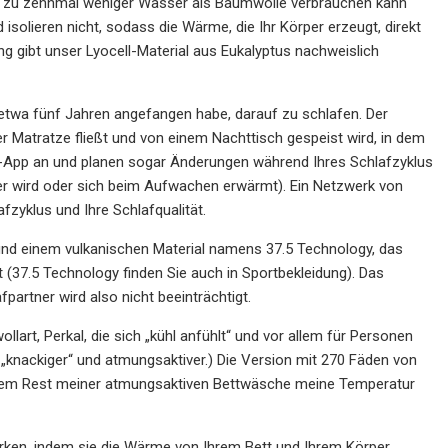
bis zu zehnmal weniger Wasser als Baumwolle verbrauchen kann
isolieren nicht, sodass die Wärme, die Ihr Körper erzeugt, direkt
ng gibt unser Lyocell-Material aus Eukalyptus nachweislich
or etwa fünf Jahren angefangen habe, darauf zu schlafen. Der
r Matratze fließt und von einem Nachttisch gespeist wird, in dem
ep-App an und planen sogar Änderungen während Ihres Schlafzyklus
ter wird oder sich beim Aufwachen erwärmt). Ein Netzwerk von
fzyklus und Ihre Schlafqualität.
und einem vulkanischen Material namens 37.5 Technology, das
t (37.5 Technology finden Sie auch in Sportbekleidung). Das
partner wird also nicht beeinträchtigt.
art, Perkal, die sich „kühl anfühlt“ und vor allem für Personen
 „knackiger“ und atmungsaktiver.) Die Version mit 270 Fäden von
t dem Rest meiner atmungsaktiven Bettwäsche meine Temperatur
wirken, indem sie die Wärme von Ihrem Bett und Ihrem Körper