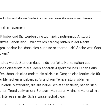
e Links auf dieser Seite können wir eine Provision verdienen.
hlaf entspannen.
ilt habe, und Sie werden eine ziemlich einstimmige Antwort
n ganzes Leben lang – wachte ich ständig mitten in der Nacht
gen, dachte ich, dass dies nur eine seltsame „Ich“-Sache war. Was
ecken?
 und es würde Stunden dauern, die perfekte Kombination aus
h wie Schlafentzug auf jeden anderen Aspekt meines Lebens aus,
, dass ich alles andere als allein bin. Casper, eine Marke, die für
 der Menschen angeben, aufgrund von Temperaturproblemen
ende Materialien, die auf heiße Schläfer abzielen, haben sich
angenen Trend zu Memory-Schaum-Matratzen – einem Material mit
s Interesse an der Schlafwissenschaft war.