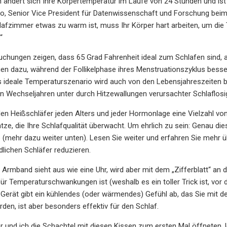
 ändert sich Ihre Körpertemperatur im Laufe von 24 Stunden und ist s
po, Senior Vice President für Datenwissenschaft und Forschung bei
lafzimmer etwas zu warm ist, muss Ihr Körper hart arbeiten, um die 
“
uchungen zeigen, dass 65 Grad Fahrenheit ideal zum Schlafen sind,
en dazu, während der Follikelphase ihres Menstruationszyklus besser
 ideale Temperaturszenario wird auch von den Lebensjahreszeiten bee
 Wechseljahren unter durch Hitzewallungen verursachter Schlaflosigk
en Heißschläfer jeden Alters und jeder Hormonlage eine Vielzahl vo
ze, die Ihre Schlafqualität überwacht. Um ehrlich zu sein: Genau di
e (mehr dazu weiter unten). Lesen Sie weiter und erfahren Sie mehr ü
lichen Schläfer reduzieren.
 Armband sieht aus wie eine Uhr, wird aber mit dem „Zifferblatt“ an 
ür Temperaturschwankungen ist (weshalb es ein toller Trick ist, vo
 Gerät gibt ein kühlendes (oder wärmendes) Gefühl ab, das Sie mit
en, ist aber besonders effektiv für den Schlaf.
r und ich die Schachtel mit diesen Kissen zum ersten Mal öffneten, 