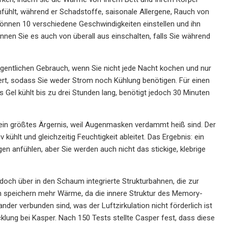
 anfühlt, während er Schadstoffe, saisonale Allergene, Rauch von
önnen 10 verschiedene Geschwindigkeiten einstellen und ihn
önnen Sie es auch von überall aus einschalten, falls Sie während
legentlichen Gebrauch, wenn Sie nicht jede Nacht kochen und nur
viert, sodass Sie weder Strom noch Kühlung benötigen. Für einen
 Gel kühlt bis zu drei Stunden lang, benötigt jedoch 30 Minuten
in größtes Ärgernis, weil Augenmasken verdammt heiß sind. Der
 kühlt und gleichzeitig Feuchtigkeit ableitet. Das Ergebnis: ein
gen anfühlen, aber Sie werden auch nicht das stickige, klebrige
och über in den Schaum integrierte Strukturbahnen, die zur
 speichern mehr Wärme, da die innere Struktur des Memory-
er verbunden sind, was der Luftzirkulation nicht förderlich ist
cklung bei Kasper. Nach 150 Tests stellte Casper fest, dass diese