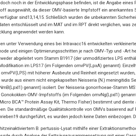
och noch in der Entwicklungsphase befinden, ist die Angabe eines 
off ausgewählt, da dieser OMV-basierte Impfstoff ein anerkanntes 
r verfügbar sind13,14,15. Schließlich wurden die unbekannten Sicher
aten entschlüsselt und im MAT und im RPT direkt verglichen, was ze
cklung angewendet werden kann.
en unter Verwendung eines bei Intravacc16 entwickelten verkleinert
hode und einigen Optimierungsschritten je nach OMV-Typ und -Art he
tweder abgeleitet vom Stamm B1917 (der unmodifiziertes LPS enth
Modifikation im LPS17 (im Folgenden omvPV(LpxA) genannt). Einzelhe
n omvPV(LPS) mit höherer Ausbeute und Reinheit eingesetzt wurden
wurde aus einem nicht eingekapselten Neisseria (N.) meningitidis S
mB(Lpxl1) genannt) isoliert. Der Neisseria gonorrhoeae-Stamm MS11
s Gonokokken-OMV-Impfstoffs (im Folgenden omvNg(Lpxl1) genannt) 
icro BCA™ Protein Assay Kit, Thermo Fisher) bestimmt und diente a
en. Die standardmäßige Qualitätskontrolle von OMVs basierend auf
hrieben19 durchgeführt, es wurden jedoch keine Daten einbezogen. 
itzeinaktiviertem B. pertussis-Lysat mithilfe einer Extraktionsmeth
wurde durch Analyse der Fettsäurezusammensetzung mit einer Gas