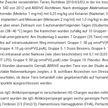
he Zwecke verwendeten Tieren, Richtlinie 2010/63/EU, in der ins I
r. 543 von 2012 und ARRIVE-Richtlinien. Nach dreitägiger Akklimatisi
omidin (Medetor 1 mg/ml) mit 0,25 mg/kg und Ketamin (Narketan 100
implantiert und Meloxicam (Metacam 2 mg/ml) mit 1,0 mg/kg) in die 
e über einen Zeitraum von 5 aufeinanderfolgenden Tagen (Studientag
n (38–40 °C) liegen. Die Kaninchen wurden zufällig auf 10 Gruppen 
tall untergebracht. Am Studientag 0 wurden 7 Gruppen (35 Tiere) mit 
es auf intramuskulärem Weg immunisiert. Gruppe 1: 50 µg omvPV(W
ruppe 4: 10 µg omvPV(LpxA), Gruppe 5: 1 Dosis Bexsero, Gruppe 6: 
re) intranasal unter Narkose (wie oben beschrieben) mit 0,1 ml (0,
 LPS), Gruppe 9: 50 µg omvPV(LpxA) oder Gruppe 10: Placebo. Ansc
0 Stunden überwacht. Gemäß ARRIVE wurden Tiere von der Studie au
table Nebenwirkungen zeigten, z. B. sichtbare Anzeichen von Stress
beurteilen, ob diese Tiere behandelt oder gegebenenfalls auf huma
enpunkte ausgeschlossen werden.
ssis-IgG-Antikörperspiegel in verschiedenen HS-Chargen wurden mit
esamt wurden die IgG-Antikörperspiegel gegen sechs gereinigte Pert
, Fimbrien 2/3 (Fim2/3), Filamentöses Hämagglutinin (FHA), Pertactin