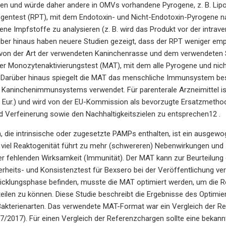
en und würde daher andere in OMVs vorhandene Pyrogene, z. B. Lipop
gentest (RPT), mit dem Endotoxin- und Nicht-Endotoxin-Pyrogene n
ene Impfstoffe zu analysieren (z. B. wird das Produkt vor der intrav
arüber hinaus haben neuere Studien gezeigt, dass der RPT weniger e
 von der Art der verwendeten Kaninchenrasse und dem verwendete
der Monozytenaktivierungstest (MAT), mit dem alle Pyrogene und ni
t. Darüber hinaus spiegelt die MAT das menschliche Immunsystem be
Kaninchenimmunsystems verwendet. Für parenterale Arzneimittel i
. Eur.) und wird von der EU-Kommission als bevorzugte Ersatzmetho
 Verfeinerung sowie den Nachhaltigkeitszielen zu entsprechen12 .
, die intrinsische oder zugesetzte PAMPs enthalten, ist ein ausgew
u viel Reaktogenität führt zu mehr (schwereren) Nebenwirkungen und 
er fehlenden Wirksamkeit (Immunität). Der MAT kann zur Beurteilun
herheits- und Konsistenztest für Bexsero bei der Veröffentlichung v
wicklungsphase befinden, musste die MAT optimiert werden, um die 
teilen zu können. Diese Studie beschreibt die Ergebnisse des Opt
akterienarten. Das verwendete MAT-Format war ein Vergleich der Refe
(07/2017). Für einen Vergleich der Referenzchargen sollte eine bek