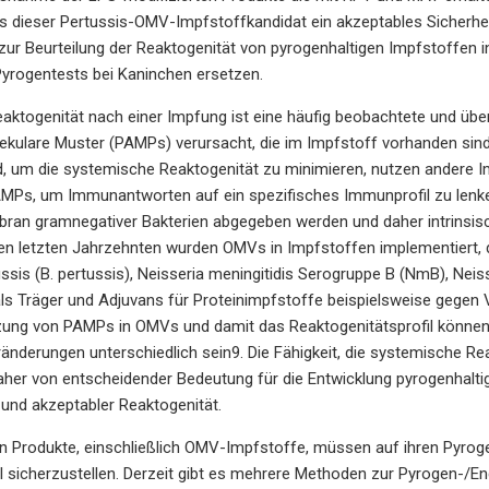
ss dieser Pertussis-OMV-Impfstoffkandidat ein akzeptables Sicherhe
zur Beurteilung der Reaktogenität von pyrogenhaltigen Impfstoffen
 Pyrogentests bei Kaninchen ersetzen.
aktogenität nach einer Impfung ist eine häufig beobachtete und übe
ekulare Muster (PAMPs) verursacht, die im Impfstoff vorhanden sind. 
 um die systemische Reaktogenität zu minimieren, nutzen andere Im
MPs, um Immunantworten auf ein spezifisches Immunprofil zu lenken
an gramnegativer Bakterien abgegeben werden und daher intrinsisch
den letzten Jahrzehnten wurden OMVs in Impfstoffen implementiert, d
ussis (B. pertussis), Neisseria meningitidis Serogruppe B (NmB), Neis
s Träger und Adjuvans für Proteinimpfstoffe beispielsweise gegen 
g von PAMPs in OMVs und damit das Reaktogenitätsprofil können a
änderungen unterschiedlich sein9. Die Fähigkeit, die systemische R
 daher von entscheidender Bedeutung für die Entwicklung pyrogenhal
und akzeptabler Reaktogenität.
en Produkte, einschließlich OMV-Impfstoffe, müssen auf ihren Pyrog
il sicherzustellen. Derzeit gibt es mehrere Methoden zur Pyrogen-/En