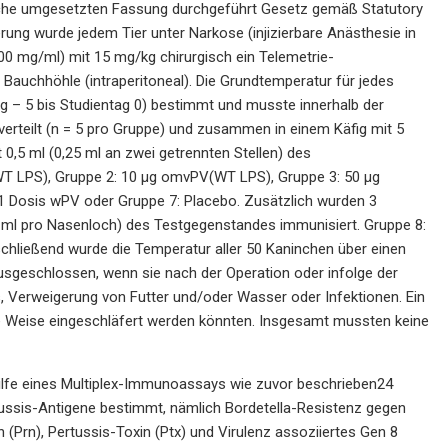
rische umgesetzten Fassung durchgeführt Gesetz gemäß Statutory
erung wurde jedem Tier unter Narkose (injizierbare Anästhesie in
 mg/ml) mit 15 mg/kg chirurgisch ein Telemetrie-
Bauchhöhle (intraperitoneal). Die Grundtemperatur für jedes
 – 5 bis Studientag 0) bestimmt und musste innerhalb der
verteilt (n = 5 pro Gruppe) und zusammen in einem Käfig mit 5
0,5 ml (0,25 ml an zwei getrennten Stellen) des
T LPS), Gruppe 2: 10 µg omvPV(WT LPS), Gruppe 3: 50 µg
1 Dosis wPV oder Gruppe 7: Placebo. Zusätzlich wurden 3
05 ml pro Nasenloch) des Testgegenstandes immunisiert. Gruppe 8:
hließend wurde die Temperatur aller 50 Kaninchen über einen
sgeschlossen, wenn sie nach der Operation oder infolge der
, Verweigerung von Futter und/oder Wasser oder Infektionen. Ein
ne Weise eingeschläfert werden könnten. Insgesamt mussten keine
hilfe eines Multiplex-Immunoassays wie zuvor beschrieben24
ussis-Antigene bestimmt, nämlich Bordetella-Resistenz gegen
 (Prn), Pertussis-Toxin (Ptx) und Virulenz assoziiertes Gen 8