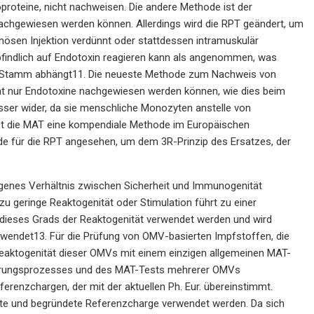
roteine, nicht nachweisen. Die andere Methode ist der
achgewiesen werden können. Allerdings wird die RPT geändert, um
enösen Injektion verdünnt oder stattdessen intramuskulär
mpfindlich auf Endotoxin reagieren kann als angenommen, was
n Stamm abhängt11. Die neueste Methode zum Nachweis von
cht nur Endotoxine nachgewiesen werden können, wie dies beim
sser wider, da sie menschliche Monozyten anstelle von
st die MAT eine kompendiale Methode im Europäischen
de für die RPT angesehen, um dem 3R-Prinzip des Ersatzes, der
ogenes Verhältnis zwischen Sicherheit und Immunogenität
zu geringe Reaktogenität oder Stimulation führt zu einer
g dieses Grads der Reaktogenität verwendet werden und wird
erwendet13. Für die Prüfung von OMV-basierten Impfstoffen, die
Reaktogenität dieser OMVs mit einem einzigen allgemeinen MAT-
imierungsprozesses und des MAT-Tests mehrerer OMVs
renzchargen, der mit der aktuellen Ph. Eur. übereinstimmt.
annte und begründete Referenzcharge verwendet werden. Da sich