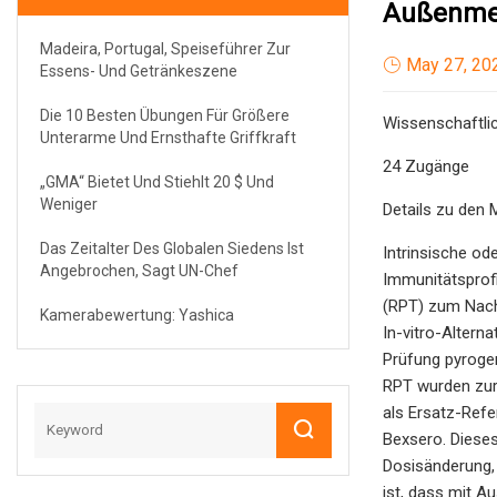
Außenme
Madeira, Portugal, Speiseführer Zur
May 27, 20
Essens- Und Getränkeszene
Die 10 Besten Übungen Für Größere
Wissenschaftlic
Unterarme Und Ernsthafte Griffkraft
24 Zugänge
„GMA“ Bietet Und Stiehlt 20 $ Und
Weniger
Details zu den 
Das Zeitalter Des Globalen Siedens Ist
Intrinsische o
Angebrochen, Sagt UN-Chef
Immunitätsprofi
(RPT) zum Nachw
Kamerabewertung: Yashica
In-vitro-Alterna
Prüfung pyrogen
RPT wurden zur
als Ersatz-Ref
Bexsero. Dieses
Dosisänderung, 
ist, dass mit A