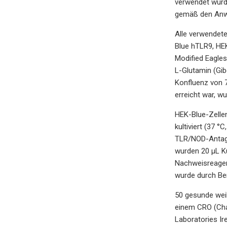
verwendet wurde
gemäß den Anwei
Alle verwendet
Blue hTLR9, HEK
Modified Eagles
L-Glutamin (Gibc
Konfluenz von 7
erreicht war, w
HEK-Blue-Zellen
kultiviert (37 
TLR/NOD-Antagon
wurden 20 µL Ku
Nachweisreagenz
wurde durch Ber
50 gesunde wei
einem CRO (Char
Laboratories Ir