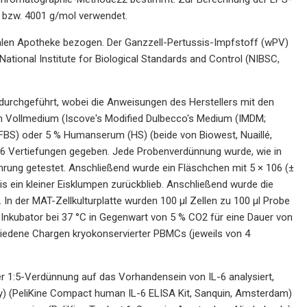
 bzw. 4001 g/mol verwendet.
nalen Apotheke bezogen. Der Ganzzell-Pertussis-Impfstoff (wPV)
tional Institute for Biological Standards and Control (NIBSC,
urchgeführt, wobei die Anweisungen des Herstellers mit den
 Vollmedium (Iscove's Modified Dulbecco's Medium (IMDM;
(FBS) oder 5 % Humanserum (HS) (beide von Biowest, Nuaillé,
t 96 Vertiefungen gegeben. Jede Probenverdünnung wurde, wie in
ührung getestet. Anschließend wurde ein Fläschchen mit 5 × 106 (±
s ein kleiner Eisklumpen zurückblieb. Anschließend wurde die
In der MAT-Zellkulturplatte wurden 100 μl Zellen zu 100 μl Probe
 Inkubator bei 37 °C in Gegenwart von 5 % CO2 für eine Dauer von
chiedene Chargen kryokonservierter PBMCs (jeweils von 4
er 1:5-Verdünnung auf das Vorhandensein von IL-6 analysiert,
y) (PeliKine Compact human IL-6 ELISA Kit, Sanquin, Amsterdam)