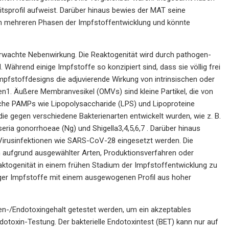
itsprofil aufweist. Darüber hinaus bewies der MAT seine
 in mehreren Phasen der Impfstoffentwicklung und könnte
rwachte Nebenwirkung. Die Reaktogenität wird durch pathogen-
Während einige Impfstoffe so konzipiert sind, dass sie völlig frei
pfstoffdesigns die adjuvierende Wirkung von intrinsischen oder
1. Äußere Membranvesikel (OMVs) sind kleine Partikel, die von
e PAMPs wie Lipopolysaccharide (LPS) und Lipoproteine ​​
ie gegen verschiedene Bakterienarten entwickelt wurden, wie z. B.
seria gonorrhoeae (Ng) und Shigella3,4,5,6,7 . Darüber hinaus
Virusinfektionen wie SARS-CoV-28 eingesetzt werden. Die
ufgrund ausgewählter Arten, Produktionsverfahren oder
eaktogenität in einem frühen Stadium der Impfstoffentwicklung zu
tiger Impfstoffe mit einem ausgewogenen Profil aus hoher
en-/Endotoxingehalt getestet werden, um ein akzeptables
dotoxin-Testung. Der bakterielle Endotoxintest (BET) kann nur auf