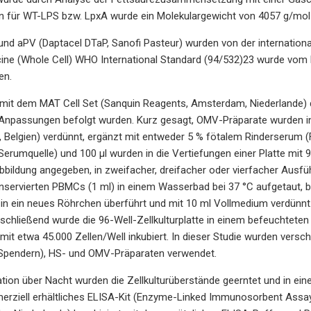
n für WT-LPS bzw. LpxA wurde ein Molekulargewicht von 4057 g/mol
und aPV (Daptacel DTaP, Sanofi Pasteur) wurden von der internatio
ine (Whole Cell) WHO International Standard (94/532)23 wurde vom Na
en.
mit dem MAT Cell Set (Sanquin Reagents, Amsterdam, Niederlande) d
Anpassungen befolgt wurden. Kurz gesagt, OMV-Präparate wurden in
, Belgien) verdünnt, ergänzt mit entweder 5 % fötalem Rinderserum 
 Serumquelle) und 100 μl wurden in die Vertiefungen einer Platte mi
Abbildung angegeben, in zweifacher, dreifacher oder vierfacher Ausf
nservierten PBMCs (1 ml) in einem Wasserbad bei 37 °C aufgetaut, bi
in ein neues Röhrchen überführt und mit 10 ml Vollmedium verdünnt. 
schließend wurde die 96-Well-Zellkulturplatte in einem befeuchteten
it etwa 45.000 Zellen/Well inkubiert. In dieser Studie wurden vers
Spendern), HS- und OMV-Präparaten verwendet.
tion über Nacht wurden die Zellkulturüberstände geerntet und in ein
erziell erhältliches ELISA-Kit (Enzyme-Linked Immunosorbent Assa