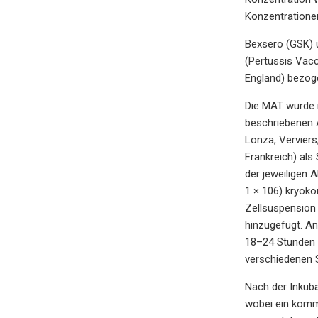
Konzentratione
Bexsero (GSK) 
(Pertussis Vacc
England) bezog
Die MAT wurde 
beschriebenen 
Lonza, Verviers
Frankreich) als
der jeweiligen 
1 × 106) kryoko
Zellsuspension 
hinzugefügt. An
18–24 Stunden m
verschiedenen 
Nach der Inkuba
wobei ein komm