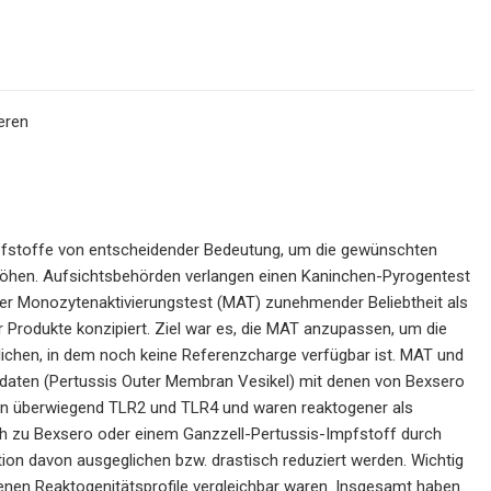
eren
mpfstoffe von entscheidender Bedeutung, um die gewünschten
rhöhen. Aufsichtsbehörden verlangen einen Kaninchen-Pyrogentest
 der Monozytenaktivierungstest (MAT) zunehmender Beliebtheit als
ier Produkte konzipiert. Ziel war es, die MAT anzupassen, um die
ichen, in dem noch keine Referenzcharge verfügbar ist. MAT und
daten (Pertussis Outer Membran Vesikel) mit denen von Bexsero
ten überwiegend TLR2 und TLR4 und waren reaktogener als
ch zu Bexsero oder einem Ganzzell-Pertussis-Impfstoff durch
ion davon ausgeglichen bzw. drastisch reduziert werden. Wichtig
enen Reaktogenitätsprofile vergleichbar waren. Insgesamt haben