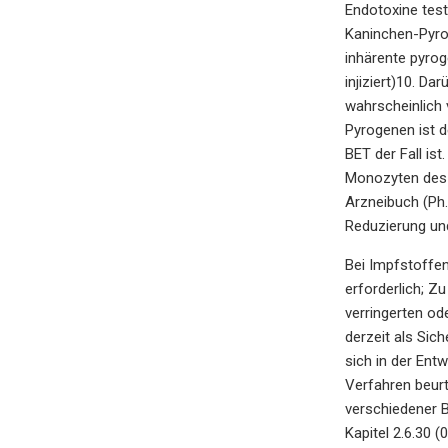
Endotoxine test
Kaninchen-Pyro
inhärente pyrog
injiziert)10. D
wahrscheinlich
Pyrogenen ist 
BET der Fall is
Monozyten des 
Arzneibuch (Ph
Reduzierung und
Bei Impfstoffen
erforderlich; Z
verringerten od
derzeit als Sic
sich in der Ent
Verfahren beur
verschiedener B
Kapitel 2.6.30 