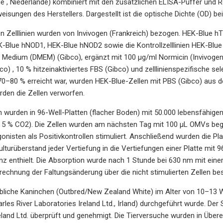
 , Niederlande) kombiniert mit den zusätzlichen ELISA-Puffer und R
sungen des Herstellers. Dargestellt ist die optische Dichte (OD) b
en Zelllinien wurden von Invivogen (Frankreich) bezogen. HEK-Blue
-Blue hNOD1, HEK-Blue hNOD2 sowie die Kontrollzelllinien HEK-Blue Nu
 Medium (DMEM) (Gibco), ergänzt mit 100 µg/ml Normicin (Invivogen),
o) , 10 % hitzeinaktiviertes FBS (Gibco) und zelllinienspezifische sel
0–80 % erreicht war, wurden HEK-Blue-Zellen mit PBS (Gibco) aus den
urden die Zellen verworfen.
 wurden in 96-Well-Platten (flacher Boden) mit 50.000 lebensfähigen
°C, 5 % CO2). Die Zellen wurden am nächsten Tag mit 100 µL OMVs b
isten als Positivkontrollen stimuliert. Anschließend wurden die Pla
lturüberstand jeder Vertiefung in die Vertiefungen einer Platte mit 
 enthielt. Die Absorption wurde nach 1 Stunde bei 630 nm mit einem
echnung der Faltungsänderung über die nicht stimulierten Zellen be
bliche Kaninchen (Outbred/New Zealand White) im Alter von 10–13 
les River Laboratories Ireland Ltd., Irland) durchgeführt wurde. De
eland Ltd. überprüft und genehmigt. Die Tierversuche wurden in Über