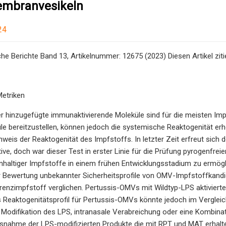
mbranvesikeln
24
he Berichte Band 13, Artikelnummer: 12675 (2023) Diesen Artikel ziti
Metriken
der hinzugefügte immunaktivierende Moleküle sind für die meisten I
le bereitzustellen, können jedoch die systemische Reaktogenität e
eis der Reaktogenität des Impfstoffs. In letzter Zeit erfreut sich
tive, doch war dieser Test in erster Linie für die Prüfung pyrogenfre
haltiger Impfstoffe in einem frühen Entwicklungsstadium zu ermögl
 Bewertung unbekannter Sicherheitsprofile von OMV-Impfstoffkandi
erenzimpfstoff verglichen. Pertussis-OMVs mit Wildtyp-LPS aktivier
 Reaktogenitätsprofil für Pertussis-OMVs könnte jedoch im Verglei
Modifikation des LPS, intranasale Verabreichung oder eine Kombinat
usnahme der LPS-modifizierten Produkte die mit RPT und MAT erhalt