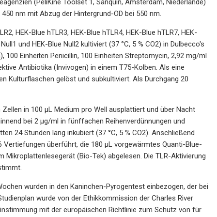
eagenzien (PeliKine Toolset 1, Sanquin, Amsterdam, Niederlande)
ei 450 nm mit Abzug der Hintergrund-OD bei 550 nm.
 hTLR2, HEK-Blue hTLR3, HEK-Blue hTLR4, HEK-Blue hTLR7, HEK-
ll1 und HEK-Blue Null2 kultiviert (37 °C, 5 % CO2) in Dulbecco's
 100 Einheiten Penicillin, 100 Einheiten Streptomycin, 2,92 mg/ml
ektive Antibiotika (Invivogen) in einem T75-Kolben. Als eine
 Kulturflaschen gelöst und subkultiviert. Als Durchgang 20
 Zellen in 100 µL Medium pro Well ausplattiert und über Nacht
eginnend bei 2 µg/ml in fünffachen Reihenverdünnungen und
tten 24 Stunden lang inkubiert (37 °C, 5 % CO2). Anschließend
96 Vertiefungen überführt, die 180 µL vorgewärmtes Quanti-Blue-
 Mikroplattenlesegerät (Bio-Tek) abgelesen. Die TLR-Aktivierung
stimmt.
Wochen wurden in den Kaninchen-Pyrogentest einbezogen, der bei
r Studienplan wurde von der Ethikkommission der Charles River
einstimmung mit der europäischen Richtlinie zum Schutz von für