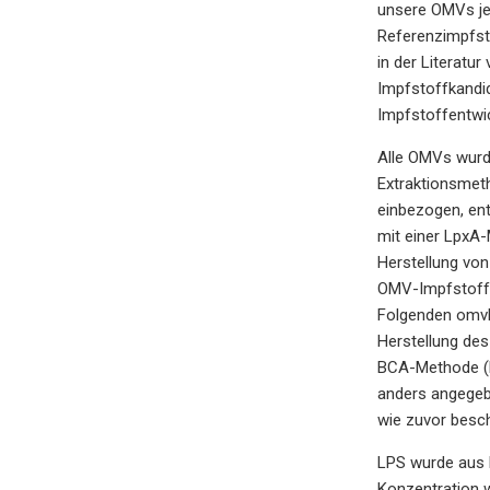
unsere OMVs jed
Referenzimpfst
in der Literatu
Impfstoffkandid
Impfstoffentwi
Alle OMVs wurd
Extraktionsmet
einbezogen, en
mit einer LpxA-
Herstellung vo
OMV-Impfstoff 
Folgenden omvN
Herstellung de
BCA-Methode (M
anders angegeb
wie zuvor besc
LPS wurde aus h
Konzentration 