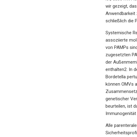
wir gezeigt, da
Anwendbarkeit 
schließlich die
Systemische Re
assoziierte mol
von PAMPs sind,
zugesetzten PA
der Außenmembr
enthalten2. In 
Bordetella pert
können OMVs al
Zusammensetzun
genetischer Ver
beurteilen, ist
Immunogenität 
Alle parenteral
Sicherheitsprof