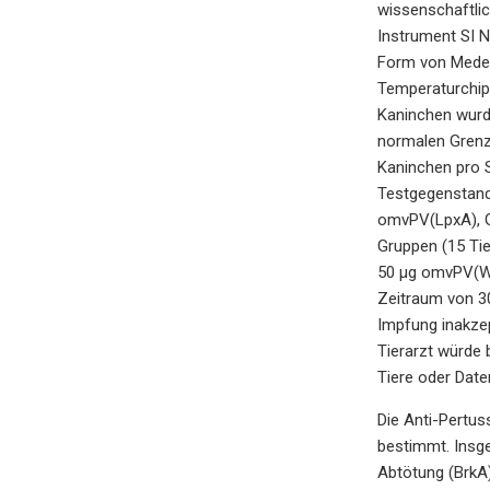
wissenschaftlic
Instrument SI N
Form von Medet
Temperaturchip 
Kaninchen wurd
normalen Grenze
Kaninchen pro S
Testgegenstand
omvPV(LpxA), G
Gruppen (15 Tie
50 µg omvPV(WT
Zeitraum von 3
Impfung inakzep
Tierarzt würde 
Tiere oder Dat
Die Anti-Pertu
bestimmt. Insg
Abtötung (BrkA)