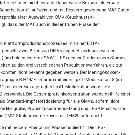
Referenzloses nicht einfach. Daher wurde Bexsero als Ersatz-
Sicherheitsprofil aufweist und mit Bexsero gewonnene MAT-Daten
heitsprofile einer Auswahl von OMV-Keuchhusten-
igt, dass der MAT auch in dieser frühen Phase der
en Plattformproduktionsprozesses mit einer EDTA-
rgestellt. Zwei Arten von OMVs gegen B. pertussis wurden
ält) (im Folgenden omvPV(WT LPS) genannt) oder einem Stamm
iten zu den drei verschiedenen Produktionsverfahren, die zur
, konnten nicht bekannt gegeben werden. Der Meningokokken-
erogruppe B H44/76-Stamm mit einer Lpxl1-Modifikation18 (im
 mit einer hinzugefügten Lpxl1-Modifikation wurde zur
verwendet. Die Gesamtproteinkonzentration wurde mithilfe einer
ls Standard-Impfstoffdosierung für alle OMVs, sofern nicht
 Partikelgröße, Proteinzusammensetzung und LPS-Gehalt wurde
Die OMV-Struktur wurde zuvor mit TEM20 untersucht.
ode mit heißem Phenol und Wasser isoliert21. Die LPS-
chromatographie-Methode22 bestimmt. Zur Berechnung der LPS-