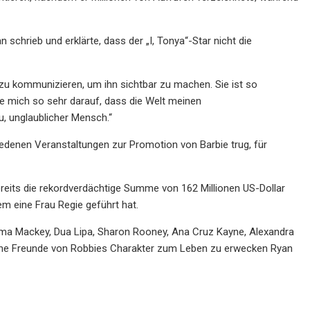
Fan schrieb und erklärte, dass der „I, Tonya“-Star nicht die
 zu kommunizieren, um ihn sichtbar zu machen. Sie ist so
ue mich so sehr darauf, dass die Welt meinen
u, unglaublicher Mensch.“
hiedenen Veranstaltungen zur Promotion von Barbie trug, für
bereits die rekordverdächtige Summe von 162 Millionen US-Dollar
dem eine Frau Regie geführt hat.
mma Mackey, Dua Lipa, Sharon Rooney, Ana Cruz Kayne, Alexandra
iche Freunde von Robbies Charakter zum Leben zu erwecken Ryan