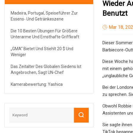
Wieder A
Benutzt
Madeira, Portugal, Speiseführer Zur
Essens- Und Getränkeszene
Mar 18, 20
Die 10 Besten Übungen Für Größere
Unterarme Und Ernsthafte Griffkraft
Dieser Sommer 
„GMA“ Bietet Und Stiehlt 20 $ Und
Barbiecore-Outf
Weniger
Diese Woche hat
Das Zeitalter Des Globalen Siedens Ist
mit einem gehör
Angebrochen, Sagt UN-Chef
„unglaubliche 
Kamerabewertung: Yashica
Bei der Londone
zu sprechen. Sie
Obwohl Robbie i
Assistenten und
Sie sagte ihnen
TikTok beganne