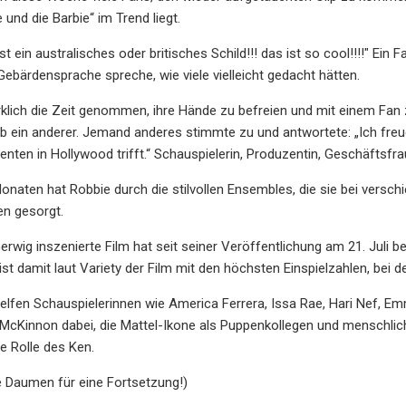
 und die Barbie“ im Trend liegt.
ist ein australisches oder britisches Schild!!! das ist so cool!!!!" Ein 
ebärdensprache spreche, wie viele vielleicht gedacht hätten.
irklich die Zeit genommen, ihre Hände zu befreien und mit einem Fan
ieb ein anderer. Jemand anderes stimmte zu und antwortete: „Ich fre
enten in Hollywood trifft.“ Schauspielerin, Produzentin, Geschäftsfra
Monaten hat Robbie durch die stilvollen Ensembles, die sie bei versc
n gesorgt.
erwig inszenierte Film hat seit seiner Veröffentlichung am 21. Juli 
ist damit laut Variety der Film mit den höchsten Einspielzahlen, bei 
elfen Schauspielerinnen wie America Ferrera, Issa Rae, Hari Nef, E
 McKinnon dabei, die Mattel-Ikone als Puppenkollegen und menschl
ie Rolle des Ken.
e Daumen für eine Fortsetzung!)