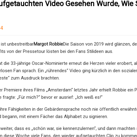
ufgetauchten Video Gesehen Wurde, Wie 
24
ist unbestreitbar
Margot Robbie
Die Saison von 2019 wird glänzen, de
its von der Pressetour lösten bei den Fans Stilideen aus.
 die 33-jährige Oscar-Nominierte erneut die Herzen vieler erobert, 
losen Fan sprach. Ein „rührendes“ Video ging kürzlich in den soziale
Geste“ zum Ausdruck brachten.
r Premiere ihres Films „Amsterdam“ letztes Jahr erhielt Robbie ein P
 fragte: „Für mich?“ bevor er ausrief: „Ich weiß es!“
hre Fähigkeiten in der Gebärdensprache noch nie öffentlich erwähnt
 begann, mit einem Fächer das Alphabet zu signieren.
 weiter, dass es „schön war, sie kennenzulernen“, und dann machten
n diese Woche viele Fans, den wieder aufgetauchten Clip zu kommen