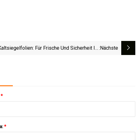
Kaltsiegelfolien: Für Frische Und Sicherheit Im
:nächste
Verpackungsmarkt
:
*
a:
*