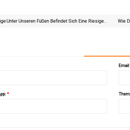
ige:
Unter Unseren Füßen Befindet Sich Eine Riesige
Wie D
Quelle Sauberer Energie. Und Ein Rennen, Um Es Zu
Erschließen.
Email
App:
*
Them