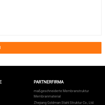
N
E
PARTNERFIRMA
maßgeschneiderte Membranstruktur
Membranmaterial
Zhejiang Goldman Stahl Struktur Co., Ltd.