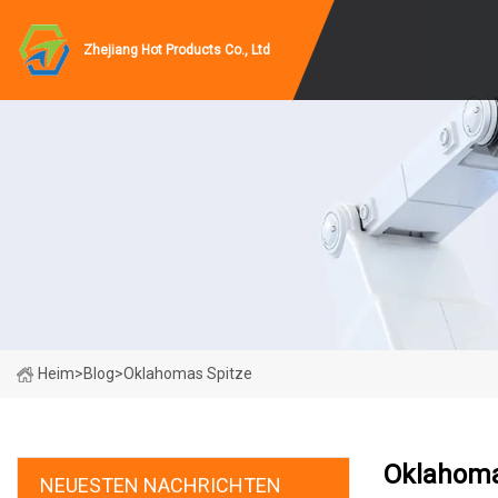
Zhejiang Hot Products Co., Ltd
Heim
>
Blog
>
Oklahomas Spitze
Oklahoma
NEUESTEN NACHRICHTEN