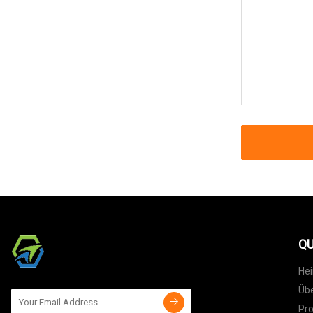
QU
He
Übe
Pr