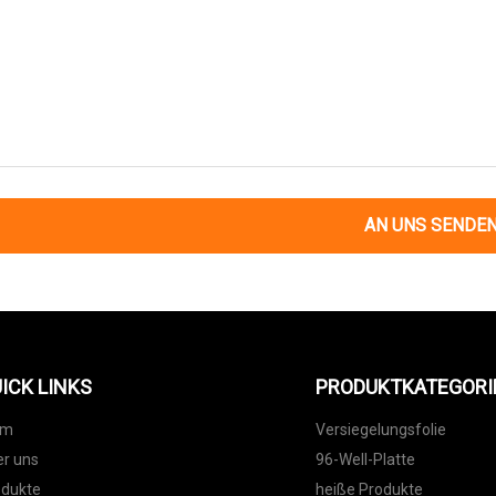
AN UNS SENDE
ICK LINKS
PRODUKTKATEGORI
im
Versiegelungsfolie
r uns
96-Well-Platte
odukte
heiße Produkte