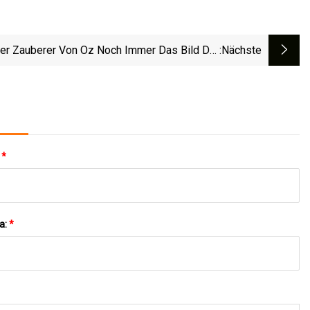
er Zauberer Von Oz Noch Immer Das Bild Der
:nächste
Welt Von Kansas Prägt
:
*
a:
*